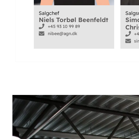
Salgchef
Salgs
Niels Torbøl Beenfeldt
Sim
Chri
+45 93 10 99 89
nibee@agn.dk
+4
s