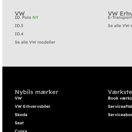
VW
VW Erhv
ID. Polo
NY
E-Transpor
ID.3
Se alle VW 
ID.4
Se alle VW modeller
Nybils mærker
Værkste
VW
Book værks
VW Erhvervsbiler
Serviceafta
Skoda
Serviceabo
Seat
Cupra