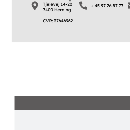
Tjelevej 14-20
+ 45 97 26 87 77
7400 Herning
CVR: 37646962