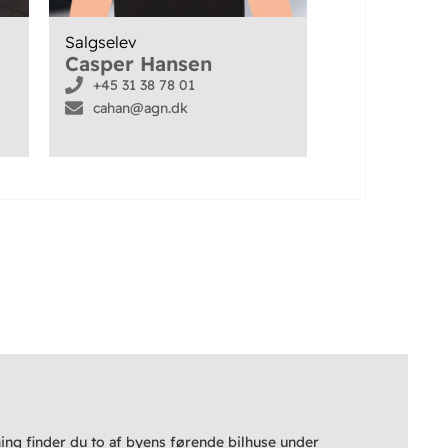
Salgselev
Casper Hansen
+45 31 38 78 01
cahan@agn.dk
ning finder du to af byens førende bilhuse under