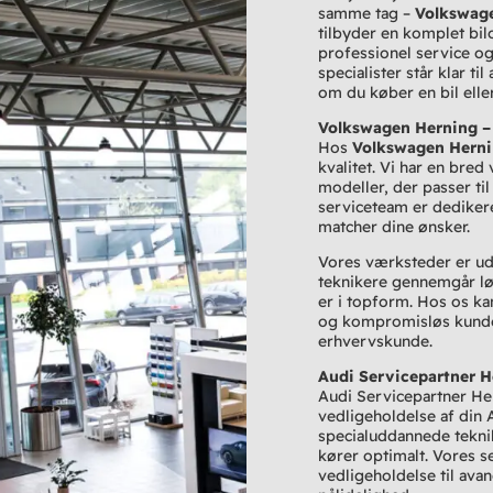
samme tag –
Volkswag
tilbyder en komplet bilo
professionel service og
specialister står klar ti
om du køber en bil eller
Volkswagen Herning – 
Hos
Volkswagen Hern
kvalitet. Vi har en bred
modeller, der passer ti
serviceteam er dedikered
matcher dine ønsker.
Vores værksteder er ud
teknikere gennemgår løb
er i topform. Hos os ka
og kompromisløs kundes
erhvervskunde.
Audi Servicepartner H
Audi Servicepartner Her
vedligeholdelse af din 
specialuddannede teknike
kører optimalt. Vores s
vedligeholdelse til ava