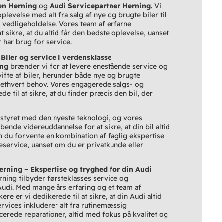
en Herning
og
Audi Servicepartner Herning
. Vi
plevelse med alt fra salg af nye og brugte biler til
 vedligeholdelse. Vores team af erfarne
l at sikre, at du altid får den bedste oplevelse, uanset
 har brug for service.
Biler og service i verdensklasse
ing
brænder vi for at levere enestående service og
 vifte af biler, herunder både nye og brugte
l ethvert behov. Vores engagerede salgs- og
e til at sikre, at du finder præcis den bil, der
styret med den nyeste teknologi, og vores
ende videreuddannelse for at sikre, at din bil altid
n du forvente en kombination af faglig ekspertise
ervice, uanset om du er privatkunde eller
erning – Ekspertise og tryghed for din Audi
ning tilbyder førsteklasses service og
Audi. Med mange års erfaring og et team af
re er vi dedikerede til at sikre, at din Audi altid
ervices inkluderer alt fra rutinemæssig
ncerede reparationer, altid med fokus på kvalitet og