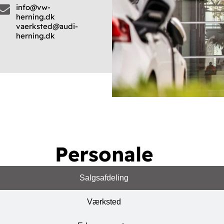
info@vw-
herning.dk
vaerksted@audi-
herning.dk
Personale
Salgsafdeling
Værksted