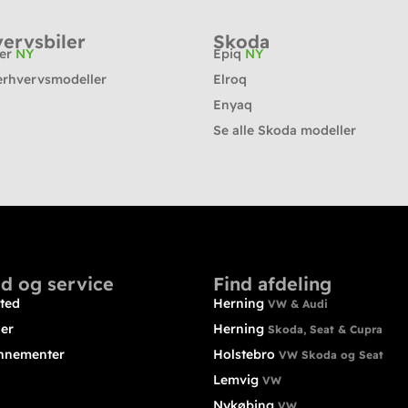
ervsbiler
Skoda
ter
NY
Epiq
NY
erhvervsmodeller
Elroq
Enyaq
Se alle Skoda modeller
d og service
Find afdeling
ted
Herning
VW & Audi
ler
Herning
Skoda, Seat & Cupra
nnementer
Holstebro
VW Skoda og Seat
Lemvig
VW
Nykøbing
VW