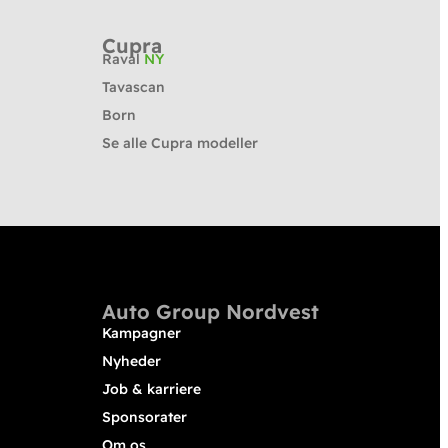
Cupra
Raval
NY
Tavascan
Born
Se alle Cupra modeller
Auto Group Nordvest
Kampagner
Nyheder
Job & karriere
Sponsorater
Om os