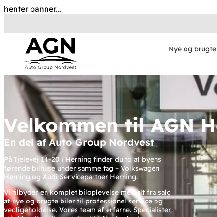
henter banner...
Nye og brugte 
Velkommen til AGN H
En del af Auto Group Nordvest
På Tjelevej 14-20 i Herning finder du to af byens
førende bilhuse under samme tag – Volkswagen
Herning og Audi Servicepartner Herning.
Vi tilbyder en komplet biloplevelse med alt fra salg
af nye og brugte biler til professionel service og
vedligeholdelse. Vores team af erfarne. Specialister