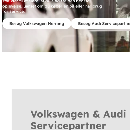
står klar til at sikre, at du altid får den bedste
oplevelse, uanset om du køber en bil eller har brug
for service.
Besøg Volkswagen Herning
Besøg Audi Servicepartne
Volkswagen & Audi
Servicepartner