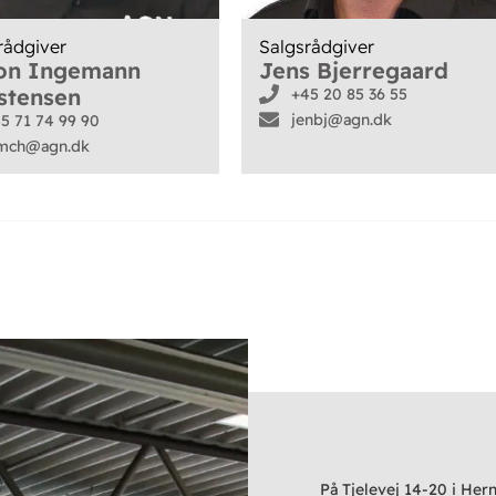
rådgiver
Salgsrådgiver
on Ingemann
Jens Bjerregaard
stensen
+45 20 85 36 55
jenbj@agn.dk
5 71 74 99 90
imch@agn.dk
På Tjelevej 14-20 i Her