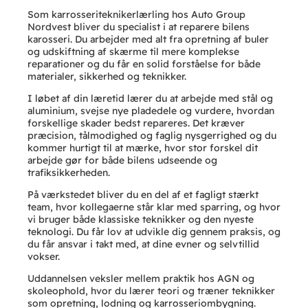
Som karrosseriteknikerlærling hos Auto Group
Nordvest bliver du specialist i at reparere bilens
karosseri. Du arbejder med alt fra opretning af buler
og udskiftning af skærme til mere komplekse
reparationer og du får en solid forståelse for både
materialer, sikkerhed og teknikker.
I løbet af din læretid lærer du at arbejde med stål og
aluminium, svejse nye pladedele og vurdere, hvordan
forskellige skader bedst repareres. Det kræver
præcision, tålmodighed og faglig nysgerrighed og du
kommer hurtigt til at mærke, hvor stor forskel dit
arbejde gør for både bilens udseende og
trafiksikkerheden.
På værkstedet bliver du en del af et fagligt stærkt
team, hvor kollegaerne står klar med sparring, og hvor
vi bruger både klassiske teknikker og den nyeste
teknologi. Du får lov at udvikle dig gennem praksis, og
du får ansvar i takt med, at dine evner og selvtillid
vokser.
Uddannelsen veksler mellem praktik hos AGN og
skoleophold, hvor du lærer teori og træner teknikker
som opretning, lodning og karrosseriombygning.