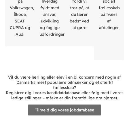
på
hverdag
fordi vi
socialt
Volkswagen,
fyldt med
tror på, at
fællesskab
Škoda,
ansvar,
du lærer
på tværs
SEAT,
udvikling
bedst ved
af
CUPRA og
og faglige
at gøre
afdelinger
Audi
udfordringer
Vil du være lærling eller elev i en bilkoncern med nogle af
Danmarks mest populære bilmærker og et stærkt
fællesskab?
Registrer dig i vores kandidatdatabase eller følg med i vores
ledige stillinger – måske er din fremtid lige om hjørnet.
Tilmeld dig vores jobdatabase