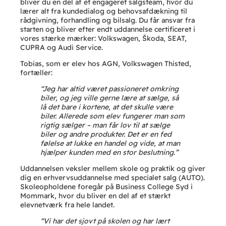
bliver du en del af et engageret salgsteam, hvor du
lærer alt fra kundedialog og behovsafdækning til
rådgivning, forhandling og bilsalg. Du får ansvar fra
starten og bliver efter endt uddannelse certificeret i
vores stærke mærker: Volkswagen, Škoda, SEAT,
CUPRA og Audi Service.
Tobias, som er elev hos AGN, Volkswagen Thisted,
fortæller:
“Jeg har altid været passioneret omkring
biler, og jeg ville gerne lære at sælge, så
lå det bare i kortene, at det skulle være
biler. Allerede som elev fungerer man som
rigtig sælger – man får lov til at sælge
biler og andre produkter. Det er en fed
følelse at lukke en handel og vide, at man
hjælper kunden med en stor beslutning.”
Uddannelsen veksler mellem skole og praktik og giver
dig en erhvervsuddannelse med specialet salg (AUTO).
Skoleopholdene foregår på Business College Syd i
Mommark, hvor du bliver en del af et stærkt
elevnetværk fra hele landet.
“Vi har det sjovt på skolen og har lært