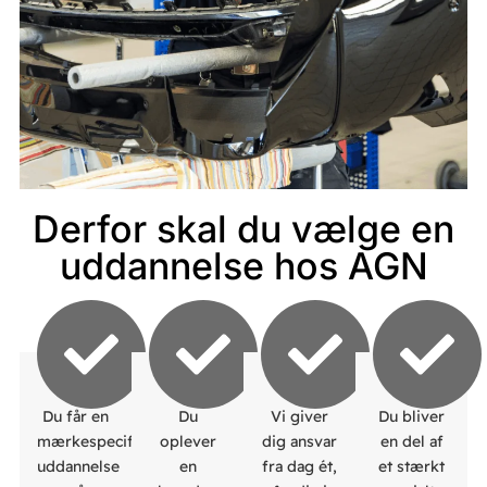
Derfor skal du vælge en
uddannelse hos AGN
Du får en
Du
Vi giver
Du bliver
mærkespecifik
oplever
dig ansvar
en del af
uddannelse
en
fra dag ét,
et stærkt