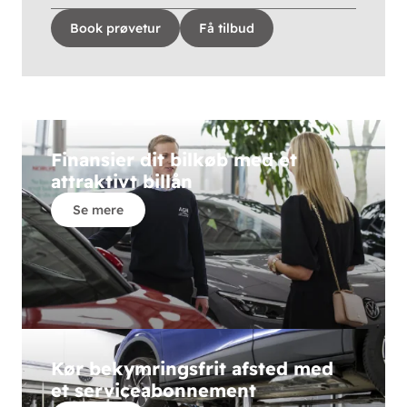
Book prøvetur
Få tilbud
Finansier dit bilkøb med et
attraktivt billån
Se mere
Kør bekymringsfrit afsted med
et serviceabonnement