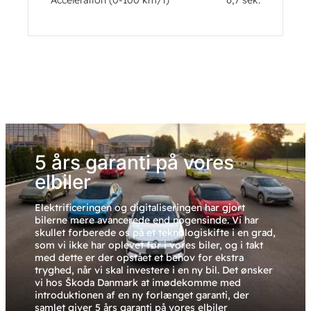
Acceleration (0-100 km/t)
6,7 sek.
5 års garanti på vores
elbiler
Elektrificeringen og digitaliseringen har gjort
bilerne mere avancerede end nogensinde. Vi har
skullet forberede os på et teknologiskifte i en grad,
som vi ikke har oplevet før i vores biler, og i takt
med dette er der opstået et behov for ekstra
tryghed, når vi skal investere i en ny bil. Det ønsker
vi hos Škoda Danmark at imødekomme med
introduktionen af en ny forlænget garanti, der
samlet giver 5 års garanti på vores elbiler