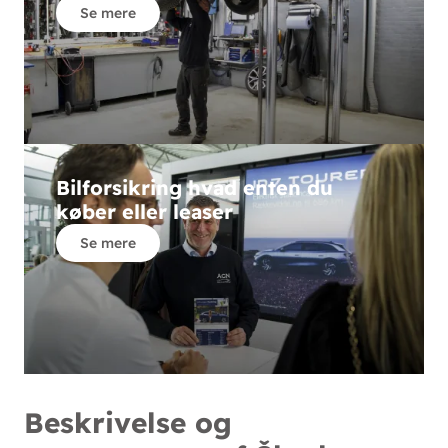
Se mere
Bilforsikring hvad enten du
køber eller leaser
Se mere
Beskrivelse og