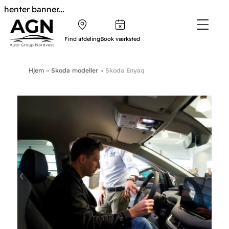
henter banner...
Find afdeling
Book værksted
Hjem
»
Skoda modeller
»
Skoda Enyaq