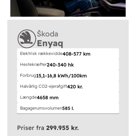
Škoda
Enyaq
Elektrisk rækkevidde
408-577 km
Hestekræfter
240-340 hk
Forbrug
15,1-16,8 kWh/100km
Halvårlig CO2-ejerafgift
420 kr.
Længde
4658 mm
Bagagerumsvolumen
585 l.
Priser fra
299.955 kr.