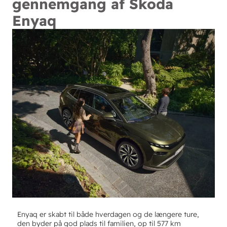
gennemgang af Škoda
Enyaq
Enyaq er skabt til både hverdagen og de længere ture,
den byder på god plads til familien, op til 577 km