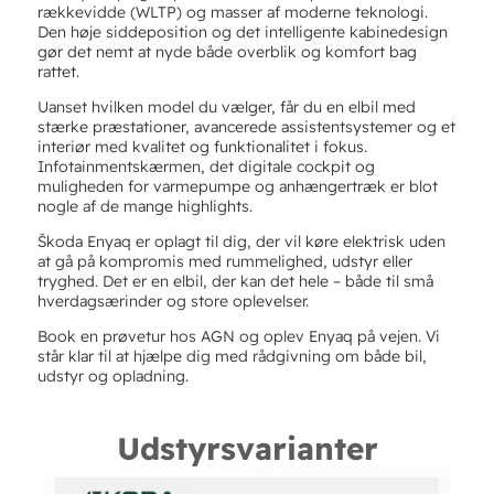
rækkevidde (WLTP) og masser af moderne teknologi.
Den høje siddeposition og det intelligente kabinedesign
gør det nemt at nyde både overblik og komfort bag
rattet.
Uanset hvilken model du vælger, får du en elbil med
stærke præstationer, avancerede assistentsystemer og et
interiør med kvalitet og funktionalitet i fokus.
Infotainmentskærmen, det digitale cockpit og
muligheden for varmepumpe og anhængertræk er blot
nogle af de mange highlights.
Škoda Enyaq er oplagt til dig, der vil køre elektrisk uden
at gå på kompromis med rummelighed, udstyr eller
tryghed. Det er en elbil, der kan det hele – både til små
hverdagsærinder og store oplevelser.
Book en prøvetur hos AGN og oplev Enyaq på vejen. Vi
står klar til at hjælpe dig med rådgivning om både bil,
udstyr og opladning.
Udstyrsvarianter