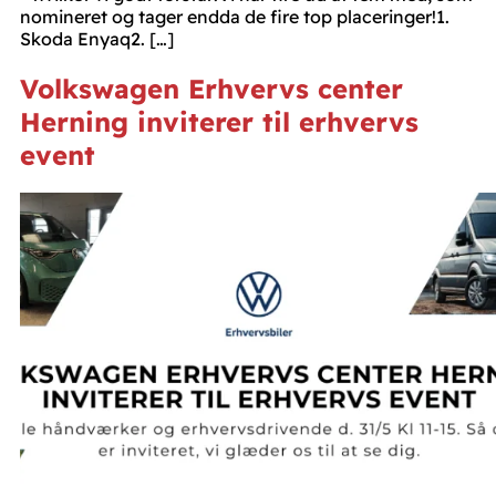
nomineret og tager endda de fire top placeringer!1.
Skoda Enyaq2. […]
Volkswagen Erhvervs center
Herning inviterer til erhvervs
event