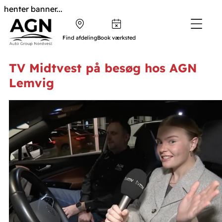
henter banner...
Find afdeling
Book værksted
TV Midtvest på besøg hos AGN
Lemvig