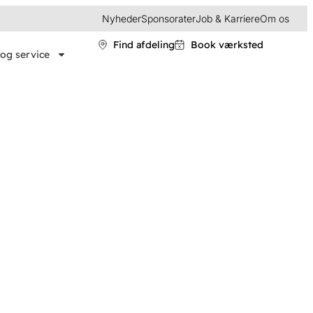
Nyheder
Sponsorater
Job & Karriere
Om os
Find afdeling
Book værksted
og service