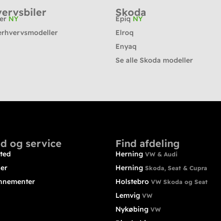
ervsbiler
Skoda
ter
NY
Epiq
NY
erhvervsmodeller
Elroq
Enyaq
Se alle Skoda modeller
d og service
Find afdeling
ted
Herning
VW & Audi
ler
Herning
Skoda, Seat & Cupra
nnementer
Holstebro
VW Skoda og Seat
Lemvig
VW
Nykøbing
VW