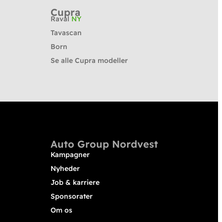
Cupra
Raval
NY
Tavascan
Born
Se alle Cupra modeller
Auto Group Nordvest
Kampagner
Nyheder
Job & karriere
Sponsorater
Om os