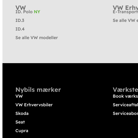
VW
VW Erhv
ID. Polo
NY
E-Transpor
ID.3
Se alle VW 
ID.4
Se alle VW modeller
Nybils mærker
Værkste
VW
Book værks
VW Erhvervsbiler
Serviceafta
Skoda
Serviceabo
Seat
Cupra