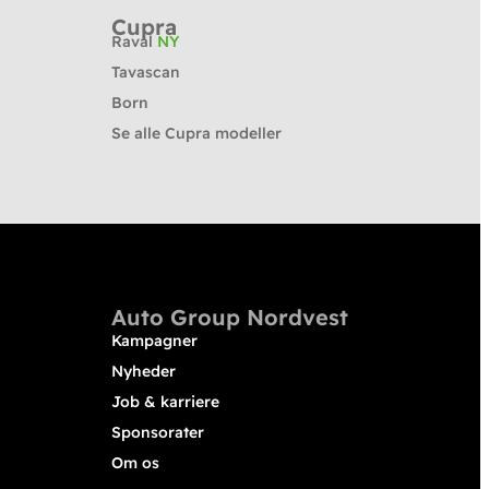
Cupra
Raval
NY
Tavascan
Born
Se alle Cupra modeller
Auto Group Nordvest
Kampagner
Nyheder
Job & karriere
Sponsorater
Om os