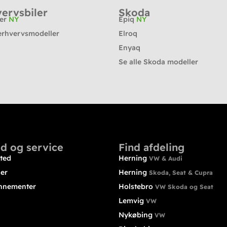
ervsbiler
Skoda
ter
NY
Epiq
NY
erhvervsmodeller
Elroq
Enyaq
Se alle Skoda modeller
d og service
Find afdeling
ted
Herning
VW & Audi
ler
Herning
Skoda, Seat & Cupra
nnementer
Holstebro
VW Skoda og Seat
Lemvig
VW
Nykøbing
VW