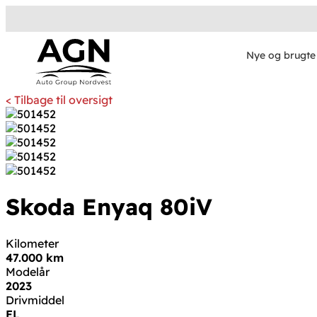
Nye og brugte 
< Tilbage til oversigt
Skoda Enyaq
80
iV
Kilometer
47.000 km
Modelår
2023
Drivmiddel
EL