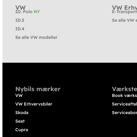
VW
VW Erhv
ID. Polo
NY
E-Transpor
ID.3
Se alle VW 
ID.4
Se alle VW modeller
Nybils mærker
Værkste
VW
Book værks
VW Erhvervsbiler
Serviceafta
Skoda
Serviceabo
Seat
Cupra