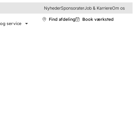
Nyheder
Sponsorater
Job & Karriere
Om os
Find afdeling
Book værksted
og service