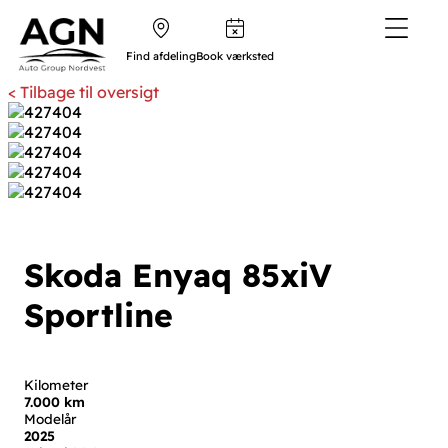
Find afdeling
Book værksted
< Tilbage til oversigt
Skoda Enyaq
85x
iV
Sportline
Kilometer
7.000 km
Modelår
2025