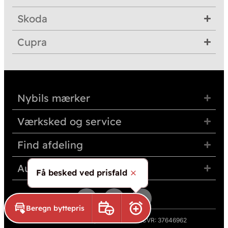
Skoda
Cupra
Nybils mærker
Værksked og service
Find afdeling
Auto Group Nordvest
Få besked ved prisfald
Skjul
Beregn byttepris
Book prøvetur
Aktivér prisalarm
© 2026 Auto Group Nordvest A/S · CVR: 37646962