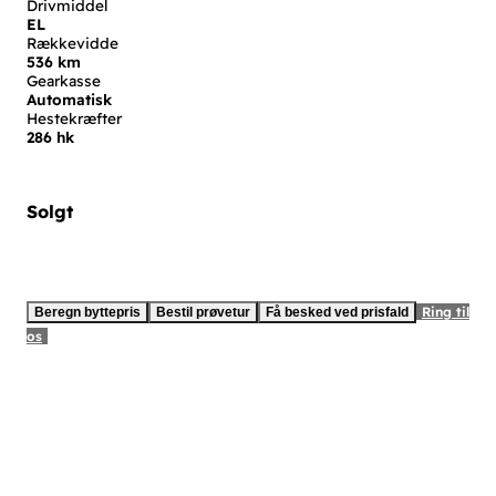
Drivmiddel
EL
Rækkevidde
536 km
Gearkasse
Automatisk
Hestekræfter
286 hk
Solgt
Ring til
Beregn byttepris
Bestil prøvetur
Få besked ved prisfald
os