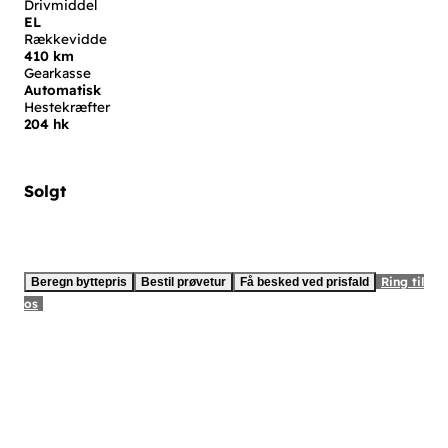
Drivmiddel
EL
Rækkevidde
410 km
Gearkasse
Automatisk
Hestekræfter
204 hk
Solgt
Ring til
Beregn byttepris
Bestil prøvetur
Få besked ved prisfald
os