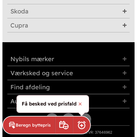
Skoda
Cupra
Nybils mærker
Værksked og service
Find afdeling
Auto Group Nordvest
Få besked ved prisfald
Skjul
Beregn byttepris
Book prøvetur
Aktivér prisalarm
© 2026 Auto Group Nordvest A/S · CVR: 37646962