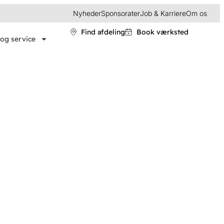
Nyheder
Sponsorater
Job & Karriere
Om os
Find afdeling
Book værksted
og service