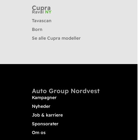
Cupra
Raval
NY
Tavascan
Born
Se alle Cupra modeller
Auto Group Nordvest
Kampagner
Nyheder
Job & karriere
Sponsorater
Om os