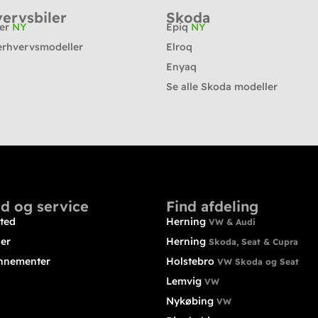
ervsbiler
Skoda
ter
NY
Epiq
NY
erhvervsmodeller
Elroq
Enyaq
Se alle Skoda modeller
d og service
Find afdeling
ted
Herning
VW & Audi
ler
Herning
Skoda, Seat & Cupra
nnementer
Holstebro
VW Skoda og Seat
Lemvig
VW
Nykøbing
VW