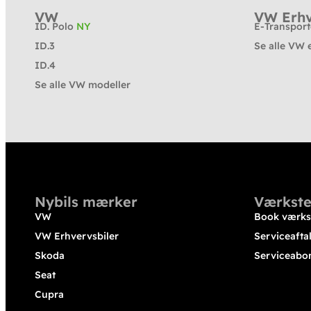
VW
VW Erhv
ID. Polo
NY
E-Transpor
ID.3
Se alle VW 
ID.4
Se alle VW modeller
Nybils mærker
Værkste
VW
Book værks
VW Erhvervsbiler
Serviceafta
Skoda
Serviceabo
Seat
Cupra