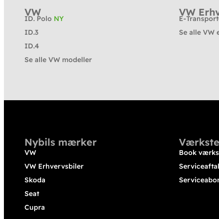
VW
VW Erhv
ID. Polo
NY
E-Transpor
ID.3
Se alle VW 
ID.4
Se alle VW modeller
Nybils mærker
Værkste
VW
Book værks
VW Erhvervsbiler
Serviceafta
Skoda
Serviceabo
Seat
Cupra