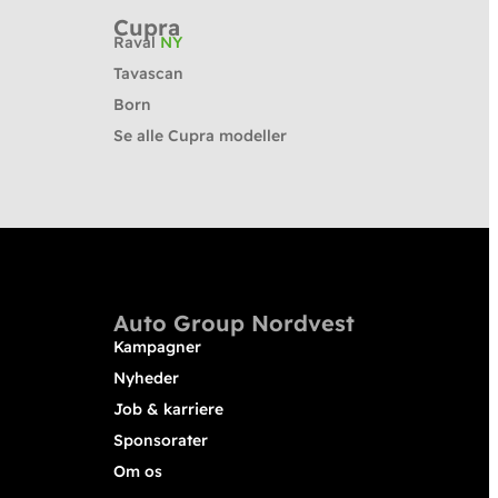
Cupra
Raval
NY
Tavascan
Born
Se alle Cupra modeller
Auto Group Nordvest
Kampagner
Nyheder
Job & karriere
Sponsorater
Om os