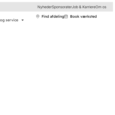
Nyheder
Sponsorater
Job & Karriere
Om os
Find afdeling
Book værksted
og service