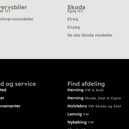
ervsbiler
Skoda
ter
NY
Epiq
NY
erhvervsmodeller
Elroq
Enyaq
Se alle Skoda modeller
d og service
Find afdeling
ted
Herning
VW & Audi
ler
Herning
Skoda, Seat & Cupra
nnementer
Holstebro
VW Skoda og Seat
Lemvig
VW
Nykøbing
VW