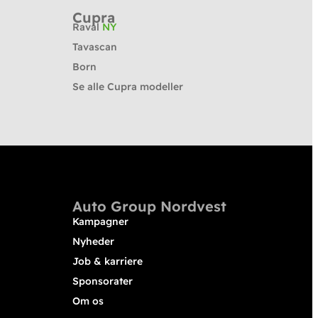
Cupra
Raval
NY
Tavascan
Born
Se alle Cupra modeller
Auto Group Nordvest
Kampagner
Nyheder
Job & karriere
Sponsorater
Om os