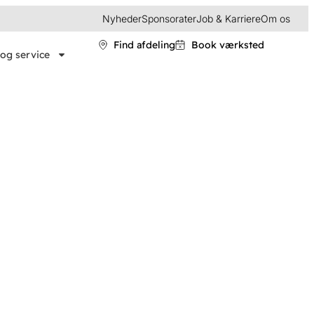
Nyheder
Sponsorater
Job & Karriere
Om os
Find afdeling
Book værksted
og service