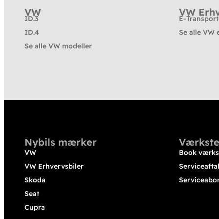
VW
VW Erhv
ID.3
E-Transpor
ID.4
Se alle VW 
Se alle VW modeller
Nybils mærker
Værkste
VW
Book værks
VW Erhvervsbiler
Serviceafta
Skoda
Serviceabo
Seat
Cupra