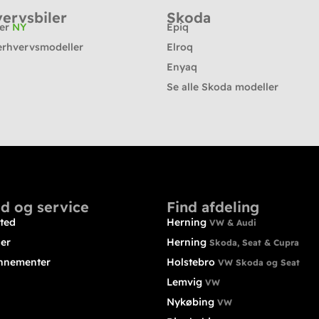
ervsbiler
Skoda
ter
NY
Epiq
erhvervsmodeller
Elroq
Enyaq
Se alle Skoda modeller
d og service
Find afdeling
ted
Herning
VW & Audi
ler
Herning
Skoda, Seat & Cupra
nnementer
Holstebro
VW Skoda og Seat
Lemvig
VW
Nykøbing
VW