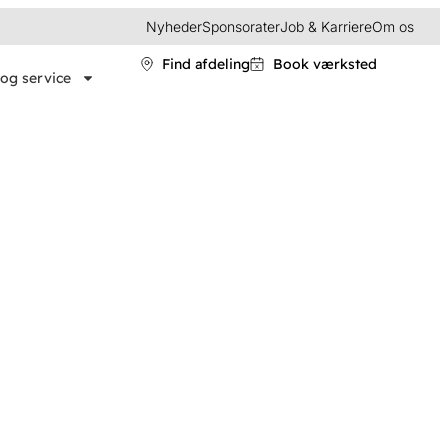
Nyheder
Sponsorater
Job & Karriere
Om os
Find afdeling
Book værksted
og service