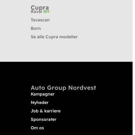
Cupra
Raval
NY
Tavascan
Born
Se alle Cupra modeller
Auto Group Nordvest
Kampagner
Nyheder
Job & karriere
Sponsorater
Om os