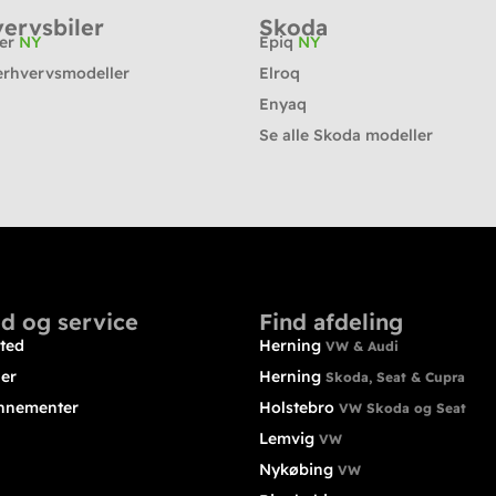
ervsbiler
Skoda
ter
NY
Epiq
NY
erhvervsmodeller
Elroq
Enyaq
Se alle Skoda modeller
d og service
Find afdeling
ted
Herning
VW & Audi
ler
Herning
Skoda, Seat & Cupra
nnementer
Holstebro
VW Skoda og Seat
Lemvig
VW
Nykøbing
VW