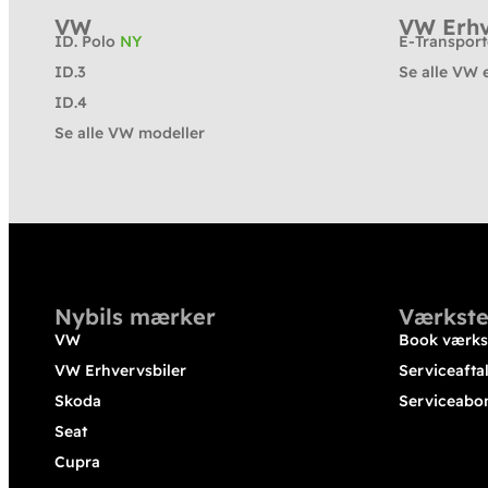
VW
VW Erhv
ID. Polo
NY
E-Transpor
ID.3
Se alle VW 
ID.4
Se alle VW modeller
Nybils mærker
Værkste
VW
Book værks
VW Erhvervsbiler
Serviceafta
Skoda
Serviceabo
Seat
Cupra