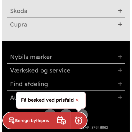
Skoda
Cupra
Nybils mærker
Værksked og service
Find afdeling
Auto Group Nordvest
Få besked ved prisfald
Skjul
Beregn byttepris
Book prøvetur
Aktivér prisalarm
© 2026 Auto Group Nordvest A/S · CVR: 37646962