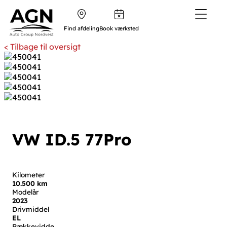
Find afdeling
Book værksted
< Tilbage til oversigt
VW ID.5
77
Pro
Kilometer
10.500 km
Modelår
2023
Drivmiddel
EL
Rækkevidde