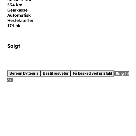
534 km
Gearkasse
Automatisk
Hestekræfter
174 hk
Solgt
Ring til
Beregn byttepris
Bestil prøvetur
Få besked ved prisfald
os