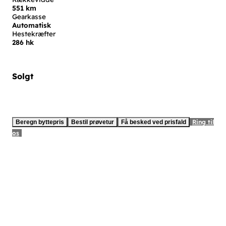
551 km
Gearkasse
Automatisk
Hestekræfter
286 hk
Solgt
Ring til
Beregn byttepris
Bestil prøvetur
Få besked ved prisfald
os