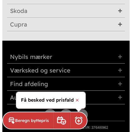
Skoda
Cupra
Nybils mærker
Værksked og service
Find afdeling
Auto Group Nordvest
Få besked ved prisfald
Skjul
Beregn byttepris
Book prøvetur
Aktivér prisalarm
© 2026 Auto Group Nordvest A/S · CVR: 37646962