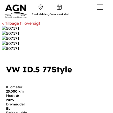
Find afdeling
Book værksted
< Tilbage til oversigt
VW ID.5
77
Style
Kilometer
25.000 km
Modelår
2025
Drivmiddel
EL
Rækkevidde