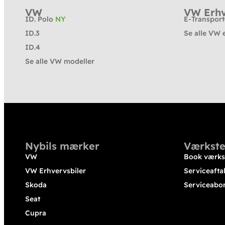
VW
VW Erhv
ID. Polo
NY
E-Transpor
ID.3
Se alle VW 
ID.4
Se alle VW modeller
Nybils mærker
Værkste
VW
Book værks
VW Erhvervsbiler
Serviceafta
Skoda
Serviceabo
Seat
Cupra