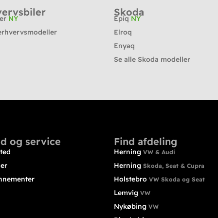
ervsbiler
Skoda
ter
NY
Epiq
NY
erhvervsmodeller
Elroq
Enyaq
Se alle Skoda modeller
d og service
Find afdeling
ted
Herning
VW & Audi
ler
Herning
Skoda, Seat & Cupra
nnementer
Holstebro
VW Skoda og Seat
Lemvig
VW
Nykøbing
VW