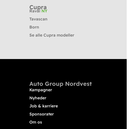
Cupra
Raval
NY
Tavascan
Born
Se alle Cupra modeller
Auto Group Nordvest
Kampagner
Nyheder
Job & karriere
Sponsorater
Om os