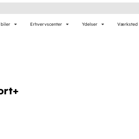
biler
Erhvervscenter
Ydelser
Værksted 
ort+