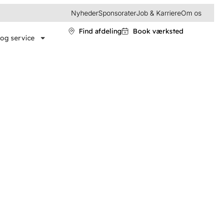
Nyheder
Sponsorater
Job & Karriere
Om os
Find afdeling
Book værksted
og service