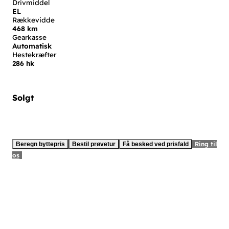
Drivmiddel
EL
Rækkevidde
468 km
Gearkasse
Automatisk
Hestekræfter
286 hk
Solgt
Ring til
Beregn byttepris
Bestil prøvetur
Få besked ved prisfald
os