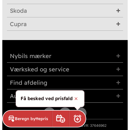
Skoda
Cupra
Nybils mærker
Værksked og service
Find afdeling
Auto Group Nordvest
Få besked ved prisfald
Skjul
Beregn byttepris
Book prøvetur
Aktivér prisalarm
© 2026 Auto Group Nordvest A/S · CVR: 37646962