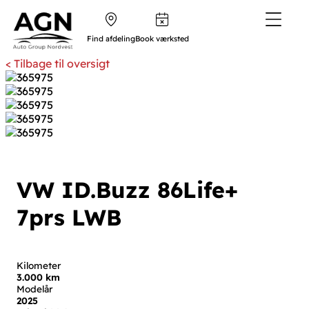
Find afdeling
Book værksted
< Tilbage til oversigt
VW ID.Buzz
86
Life+
7prs LWB
Kilometer
3.000 km
Modelår
2025