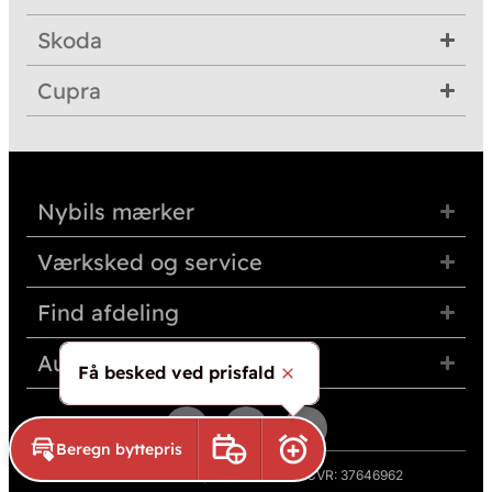
Skoda
Cupra
Nybils mærker
Værksked og service
Find afdeling
Auto Group Nordvest
Få besked ved prisfald
Skjul
Beregn byttepris
Book prøvetur
Aktivér prisalarm
© 2026 Auto Group Nordvest A/S · CVR: 37646962