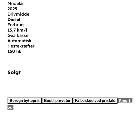
Modelår
2025
Drivmiddel
Diesel
Forbrug
15,7 km/l
Gearkasse
Automatisk
Hestekræfter
150 hk
Solgt
Ring til
Beregn byttepris
Bestil prøvetur
Få besked ved prisfald
os