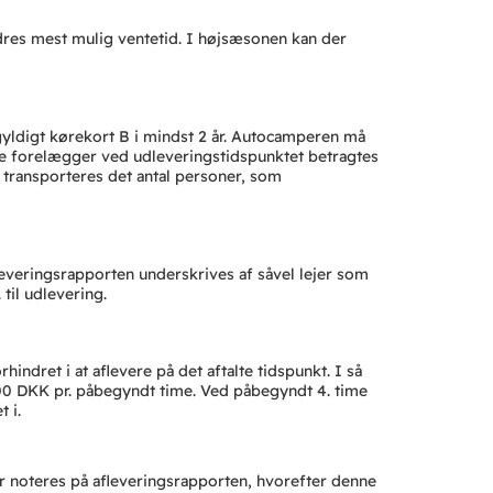
ndres mest mulig ventetid. I højsæsonen kan der
yldigt kørekort B i mindst 2 år. Autocamperen må
kke forelægger ved udleveringstidspunktet betragtes
n transporteres det antal personer, som
veringsrapporten underskrives af såvel lejer som
til udlevering.
rhindret i at aflevere på det aftalte tidspunkt. I så
.000 DKK pr. påbegyndt time. Ved påbegyndt 4. time
t i.
r noteres på afleveringsrapporten, hvorefter denne