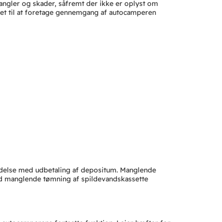
 mangler og skader, såfremt der ikke er oplyst om
n ret til at foretage gennemgang af autocamperen
ndelse med udbetaling af depositum. Manglende
d manglende tømning af spildevandskassette