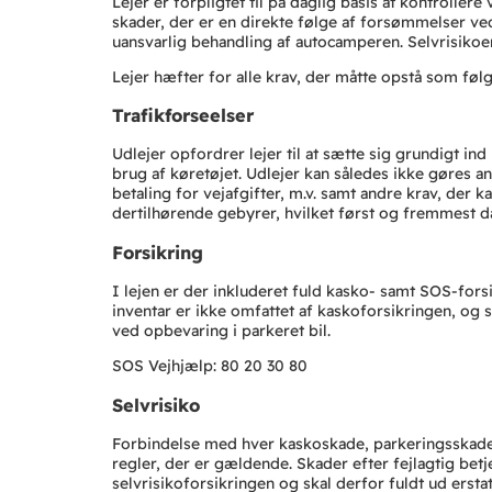
Lejer er forpligtet til på daglig basis at kontroller
skader, der er en direkte følge af forsømmelser ve
uansvarlig behandling af autocamperen. Selvrisiko
Lejer hæfter for alle krav, der måtte opstå som følg
Trafikforseelser
Udlejer opfordrer lejer til at sætte sig grundigt ind
brug af køretøjet. Udlejer kan således ikke gøres a
betaling for vejafgifter, m.v. samt andre krav, der 
dertilhørende gebyrer, hvilket først og fremmest d
Forsikring
I lejen er der inkluderet fuld kasko- samt SOS-for
inventar er ikke omfattet af kaskoforsikringen, og 
ved opbevaring i parkeret bil.
SOS Vejhjælp: 80 20 30 80
Selvrisiko
Forbindelse med hver kaskoskade, parkeringsskade, 
regler, der er gældende. Skader efter fejlagtig betj
selvrisikoforsikringen og skal derfor fuldt ud ersta