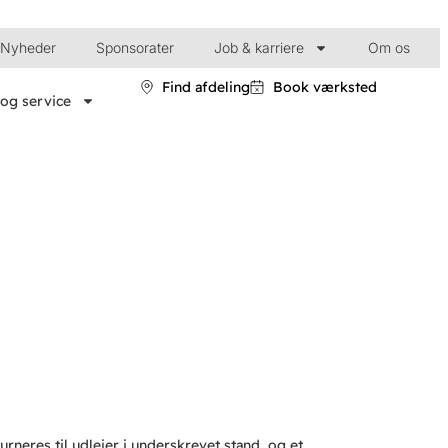
Nyheder
Sponsorater
Job & karriere
Om os
Find afdeling
Book værksted
og service
G
urneres til udlejer i underskrevet stand, og et