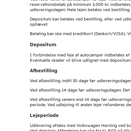
reservationsbeløb på minimum 2.000 kr. indbetales.
udleveringsdagen: Hele lejen betales ved bestilling
Depositum kan betales ved bestilling, eller ved ud
ophævet.
Betaling kan ske med kreditkort (Dankort/VISA). Vi
Depositum
I forbindelse med leje af autocamper indbetales et
Eventuelle skader vil blive udlignet med depositumm
Afbestilling
Ved afbestilling indtil 30 dage før udleveringsdag
Ved afbestilling 14 dage før udleveringsdagen: De
Ved afbestilling senere end 14 dage før udleverings
periode. Ved udlejning til anden lejer refunderes 
Lejeperiode
Udlevering aftales med Volkswagen Herning ved b
Ved dagsleje: Afhentning kan ske fra kl. 8:00 på alle