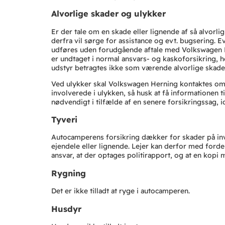
Alvorlige skader og ulykker
Er der tale om en skade eller lignende af så alvorl
derfra vil sørge for assistance og evt. bugsering. 
udføres uden forudgående aftale med Volkswagen Rin
er undtaget i normal ansvars- og kaskoforsikring, h
udstyr betragtes ikke som værende alvorlige skade
Ved ulykker skal Volkswagen Herning kontaktes omgåe
involverede i ulykken, så husk at få informationen 
nødvendigt i tilfælde af en senere forsikringssag, 
Tyveri
Autocamperens forsikring dækker for skader på inve
ejendele eller lignende. Lejer kan derfor med forde
ansvar, at der optages politirapport, og at en kopi m
Rygning
Det er ikke tilladt at ryge i autocamperen.
Husdyr