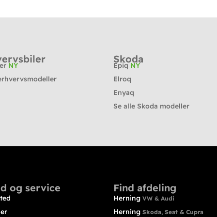
ervsbiler
Skoda
ter
NY
Epiq
NY
erhvervsmodeller
Elroq
Enyaq
Se alle Skoda modeller
d og service
Find afdeling
ted
Herning
VW & Audi
ler
Herning
Skoda, Seat & Cupra