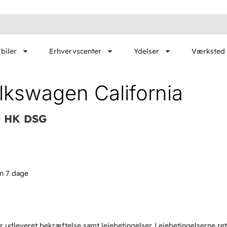
biler
Erhvervscenter
Ydelser
Værksted 
lkswagen California
ean 2,0 TDi 150 HK DS
en 7 dage
er udleveret bekræftelse samt lejebetingelser. Lejebetingelserne ret