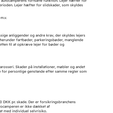
or autocamperens fortsatte funktion. Lejer hæfter for
erioden. Lejer hæfter for slidskader, som skyldes
 m.v.
æssige anliggender og andre krav, der skyldes lejers
er, herunder fartbøder, parkeringsbøder, manglende
etten til at opkræve lejer for bøder og
rosseri. Skader på installationer, møbler og andet
fte for personlige genstande efter samme regler som
00 DKK pr. skade. Der er forsikringsbranchens
autocamperen er ikke dækket af
at med individuel selvrisiko.