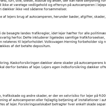
e vand, luft, olie, diesel, Adblue og andet, der kan have betydning f
d ikke at varetage vedligehold og eftersyn på autocamperen i lejep
en dækker ikke ved sådanne forsømmelser.
e af lejers brug af autocamperen, herunder bøder, afgifter, skader,
 i de besøgte landes trafikregler, idet lejer hæfter for alle politim
nsvarlig herfor. Dette inkluderer ligeledes samtlige trafikforseels
kan relateres til lejeforholdet. Volkswagen Herning forbeholder sig r
ækkes af det betalte depositum.
sikring. Kaskoforsikringen dækker alene skader på autocamperens ka
skal derfor betales af lejer. Lejers egen indboforsikring dækker o
trafikskade og andre skader, er der en selvrisiko for lejer på 9.0
ening af autocamperen eller fejlagtig betjening af installationer i 
ttes af lejer. Forsikringsselskabet betragter hver enkelt skade separ