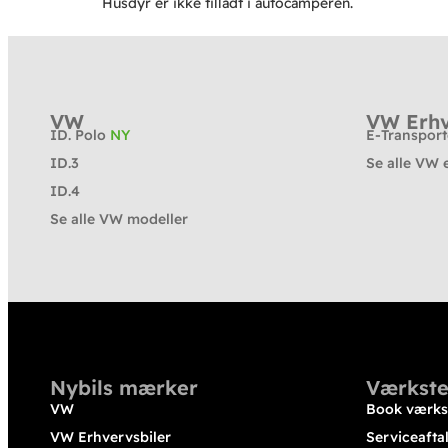
Husdyr er ikke tilladt i autocamperen.
VW
VW Erhv
ID. Polo
NY
E-Transpor
ID.3
Se alle VW 
ID.4
Se alle VW modeller
Nybils mærker
Værkste
VW
Book værks
VW Erhvervsbiler
Serviceafta