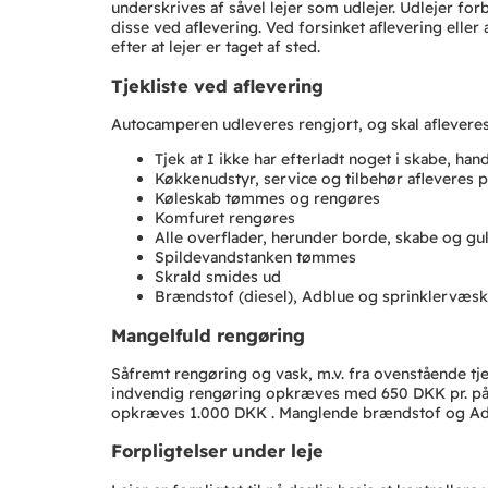
underskrives af såvel lejer som udlejer. Udlejer for
disse ved aflevering. Ved forsinket aflevering elle
efter at lejer er taget af sted.
Tjekliste ved aflevering
Autocamperen udleveres rengjort, og skal afleveres
Tjek at I ikke har efterladt noget i skabe, h
Køkkenudstyr, service og tilbehør afleveres 
Køleskab tømmes og rengøres
Komfuret rengøres
Alle overflader, herunder borde, skabe og gu
Spildevandstanken tømmes
Skrald smides ud
Brændstof (diesel), Adblue og sprinklervæsk
Mangelfuld rengøring
Såfremt rengøring og vask, m.v. fra ovenstående t
indvendig rengøring opkræves med 650 DKK pr. påb
opkræves 1.000 DKK . Manglende brændstof og Adb
Forpligtelser under leje