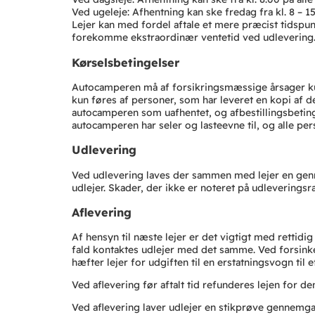
Ved ugeleje: Afhentning kan ske fredag fra kl. 8 – 15.
Lejer kan med fordel aftale et mere præcist tidspu
forekomme ekstraordinær ventetid ved udlevering
Kørselsbetingelser
Autocamperen må af forsikringsmæssige årsager kun
kun føres af personer, som har leveret en kopi af 
autocamperen som uafhentet, og afbestillingsbetinge
autocamperen har seler og lasteevne til, og alle per
Udlevering
Ved udlevering laves der sammen med lejer en genn
udlejer. Skader, der ikke er noteret på udleveringsr
Aflevering
Af hensyn til næste lejer er det vigtigt med rettidig 
fald kontaktes udlejer med det samme. Ved forsinket
hæfter lejer for udgiften til en erstatningsvogn til
Ved aflevering før aftalt tid refunderes lejen for d
Ved aflevering laver udlejer en stikprøve gennemg