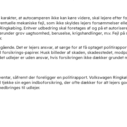
ig karakter, at autocamperen ikke kan køre videre, skal lejere efte
Eventuelle mekaniske fejl, som ikke skyldes lejers forsømmelser ell
gkøbing. Enhver udbedring skal foretages af og på et autoriseret 
erunder grov uagtsomhed, beruselse, krigshandlinger, m.v. Fejl på 
r.
nde. Det er lejers ansvar, at sørge for at få optaget politirapport
til forsikrings-papirer. Husk billeder af skaden, skadesstedet, mo
idet udlejer er uden ansvar, hvis forsikringen ikke dækker grundet
ntar, såfremt der foreligger en politirapport. Volkswagen Ringkøbi
l tjekke sin egen indboforsikring, der ofte dækker for alt lejers go
edbringes til udlejer.