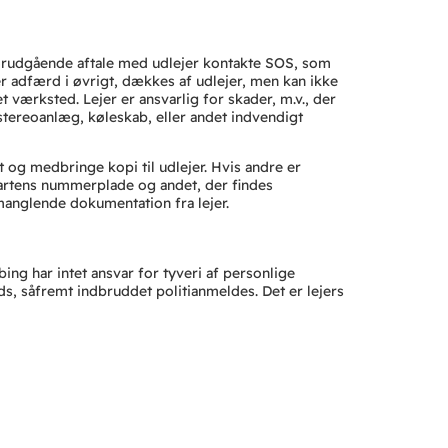
r forudgående aftale med udlejer kontakte SOS, som
er adfærd i øvrigt, dækkes af udlejer, men kan ikke
værksted. Lejer er ansvarlig for skader, m.v., der
stereoanlæg, køleskab, eller andet indvendigt
 og medbringe kopi til udlejer. Hvis andre er
dpartens nummerplade og andet, der findes
 manglende dokumentation fra lejer.
ng har intet ansvar for tyveri af personlige
ds, såfremt indbruddet politianmeldes. Det er lejers