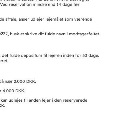
. Ved reservation mindre end 14 dage før
de aftale, anser udlejer lejemålet som værende
, husk at skrive dit fulde navn i modtagerfeltet.
0232
det fulde depositum til lejeren inden for 30 dage.
eret.
 på nær 2.000 DKK.
ær 4.000 DKK.
an udlejes til anden lejer i den reserverede
KK.