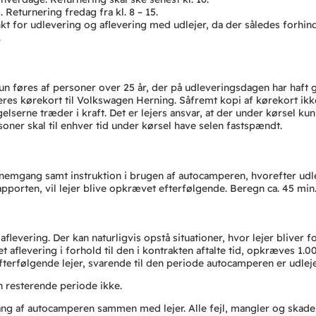
 Returnering fredag fra kl. 8 – 15.
nkt for udlevering og aflevering med udlejer, da der således forhi
.
 føres af personer over 25 år, der på udleveringsdagen har haft g
deres kørekort til Volkswagen Herning. Såfremt kopi af kørekort i
lserne træder i kraft. Det er lejers ansvar, at der under kørsel ku
soner skal til enhver tid under kørsel have selen fastspændt.
emgang samt instruktion i brugen af autocamperen, hvorefter udle
apporten, vil lejer blive opkrævet efterfølgende. Beregn ca. 45 min. 
aflevering. Der kan naturligvis opstå situationer, hvor lejer bliver fo
 aflevering i forhold til den i kontrakten aftalte tid, opkræves 1
 efterfølgende lejer, svarende til den periode autocamperen er udleje
en resterende periode ikke.
ang af autocamperen sammen med lejer. Alle fejl, mangler og skade