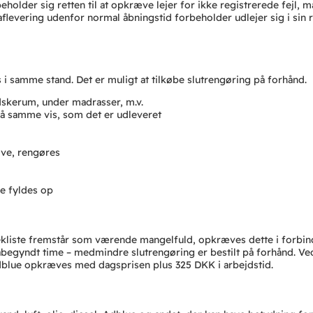
beholder sig retten til at opkræve lejer for ikke registrerede fejl,
r aflevering udenfor normal åbningstid forbeholder udlejer sig i si
 i samme stand. Det er muligt at tilkøbe slutrengøring på forhånd.
andskerum, under madrasser, m.v.
på samme vis, som det er udleveret
lve, rengøres
e fyldes op
jekliste fremstår som værende mangelfuld, opkræves dette i forbi
egyndt time – medmindre slutrengøring er bestilt på forhånd. Ve
lue opkræves med dagsprisen plus 325 DKK i arbejdstid.