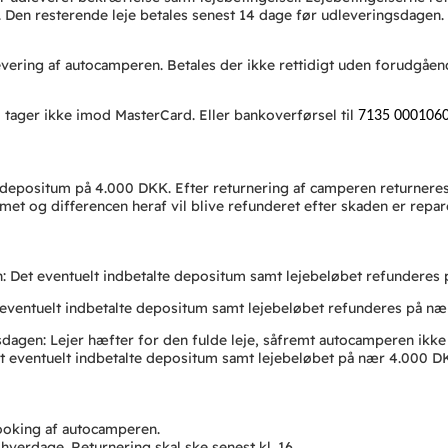
 Den resterende leje betales senest 14 dage før udleveringsdagen
.
levering af autocamperen. Betales der ikke rettidigt uden forudgåen
 tager ikke imod MasterCard. Eller bankoverførsel til
7135 000106
 depositum på 4.000 DKK. Efter returnering af camperen returneres 
et og differencen heraf vil blive refunderet efter skaden er repar
en: Det eventuelt indbetalte depositum samt lejebeløbet refunderes
t eventuelt indbetalte depositum samt lejebeløbet refunderes på n
dagen: Lejer hæfter for den fulde leje, såfremt autocamperen ikke k
det eventuelt indbetalte depositum samt lejebeløbet på nær 4.000 D
ooking af autocamperen.
 hverdage. Returnering skal ske senest kl. 16.